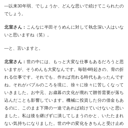
—以来30年弱、でしょうか、どんな思いで続けてこられたの
でしょう。
北室さん：
こんなに半田そうめんに対して執念深い人はいな
いと思いますね（笑）。
—と、言いますと。
北室さん：
世の中には、もっと大変な仕事もあるだろうと思
いますが、そうめんも大変なんです。毎朝4時起きの、骨の折
れる仕事です。それでも、作れば売れる時代もあったんです
ね。それがバブルのころを境に、徐々に徐々に苦しくなって
いきました。お中元、お歳暮の文化が廃れて贈答需要が落ち
込んだことも影響しています。機械に投資した分の借金もあ
るのに、このまま下降の一途であれば続けていけないと思い
ました。私は後を継げずに潰してしまうのかと、いたたまれ
ない気持ちになりました。世の中の変化をきちんと受け止め