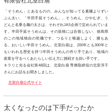
有限会社北室白扇
「そうめん」とあるものの、みんなが知ってる素麺よりずい
ぶん太い、「半田手延そうめん」。そうめん、ひやむぎ、う
どんと名乗る麺の太さは、それぞれJAS企画で定められていま
す。半田手延そうめんは、その規格には合致しない、徳島県
のこの地域独自の乾麺です。つるりと喉越しよく、腰もあ
る、おいしい半田そうめん。北室白扇は、200年とも300年と
もいわれる歴史を持つ半田そうめんの作り手であり、地域の
産業を守るべくあたらしい伝え方に挑戦する担い手です。
キラリと光る会社第48回は、北室白扇 専務取締役の北室淳子
さんにお話をお聞きしました。
北室白扇公式サイト
太くなったのは下手だったか