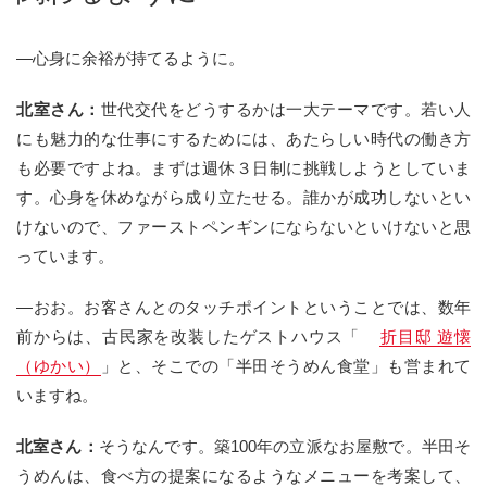
—心身に余裕が持てるように。
北室さん：
世代交代をどうするかは一大テーマです。若い人
にも魅力的な仕事にするためには、あたらしい時代の働き方
も必要ですよね。まずは週休３日制に挑戦しようとしていま
す。心身を休めながら成り立たせる。誰かが成功しないとい
けないので、ファーストペンギンにならないといけないと思
っています。
—おお。お客さんとのタッチポイントということでは、数年
前からは、古民家を改装したゲストハウス「
折目邸 遊懐
（ゆかい）
」と、そこでの「半田そうめん食堂」も営まれて
いますね。
北室さん：
そうなんです。築100年の立派なお屋敷で。半田そ
うめんは、食べ方の提案になるようなメニューを考案して、