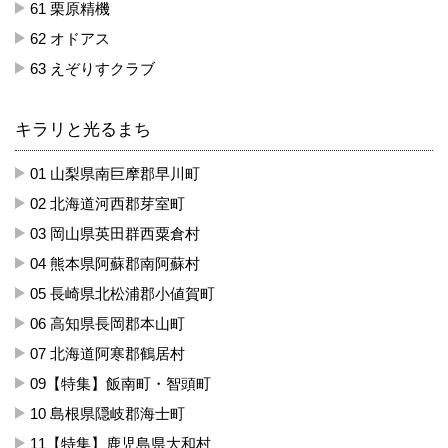
61 栗原精機
62 オドアス
63 えぞりすクラブ
キラリと光るまち
01 山梨県南巨摩郡早川町
02 北海道河西郡芽室町
03 岡山県英田群西粟倉村
04 熊本県阿蘇郡南阿蘇村
05 長崎県北松浦郡小値賀町
06 高知県長岡郡本山町
07 北海道阿寒郡鶴居村
09【特集】飯南町・智頭町
10 島根県隠岐郡海士町
11【特集】鹿児島県大和村