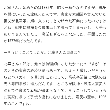
北室さん：
始めたのは1932年、昭和一桁台なのですが、戦争
を機にいったん途絶えたんです。実家が素麺業を営んでいた
祖父が北室家に婿に入ったことで始めた家業だったのですけ
どね、戦中に機械を金属供出して失ってしまったし、人手も
ありませんでしたし、廃業せざるをえなかった。再開したの
が1977年だったんです。
—そういうことでしたか。北室さんご自身は？
北室さん：
私は、元々は調理師になりたかったのですが、そ
のときの実家の経済状況もあって、ちょっと厳しいだろうか
らとバスガイドを目指すことにして、高校卒業後に大阪の観
光の専門学校に進んだんです。ところが阪神・淡路大震災の
混乱で卒業まで就職が決まらなくて、そうこうしているうち
に実家に戻って手伝う流れになりました。震災の翌年、1996
年のことですね。