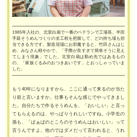
1985年入社の、北室白扇で一番のベテランで工場長。半田
手延そうめんづくりの全工程を把握して、どの持ち場も担
当できる方です。製造現場にお邪魔すると、竹田さんはじ
め、みなさん軽やかで、「手際が良すぎて簡単そうに見え
てしまう現象」でした。北室白扇は勤め先ではあるもの
の、「家族ぐるみのおつきあいです」とおっしゃっていま
した。
もう40年になりますから、ここに通って来るのが当た
り前と言いますか。仕事もそんな感じでやってきまし
た。自分たちで作るそうめんを、「おいしい」と言っ
てもらえるのは、やっぱりうれしいですね。小学生の
孫も、「ばぁばのところのそうめんはおいしい」って
言うんですよ。他のではダメだって言われると、うれ