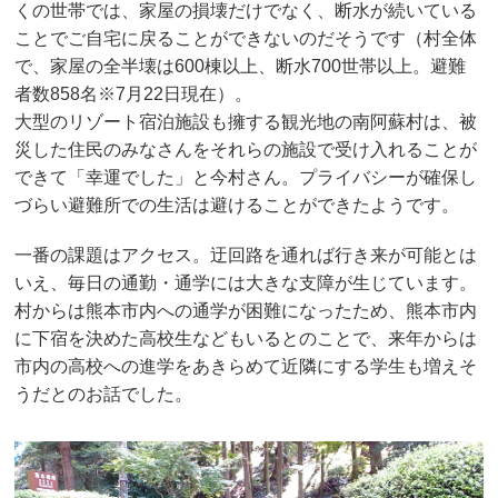
くの世帯では、家屋の損壊だけでなく、断水が続いている
ことでご自宅に戻ることができないのだそうです（村全体
で、家屋の全半壊は600棟以上、断水700世帯以上。避難
者数858名※7月22日現在）。
大型のリゾート宿泊施設も擁する観光地の南阿蘇村は、被
災した住民のみなさんをそれらの施設で受け入れることが
できて「幸運でした」と今村さん。プライバシーが確保し
づらい避難所での生活は避けることができたようです。
一番の課題はアクセス。迂回路を通れば行き来が可能とは
いえ、毎日の通勤・通学には大きな支障が生じています。
村からは熊本市内への通学が困難になったため、熊本市内
に下宿を決めた高校生などもいるとのことで、来年からは
市内の高校への進学をあきらめて近隣にする学生も増えそ
うだとのお話でした。